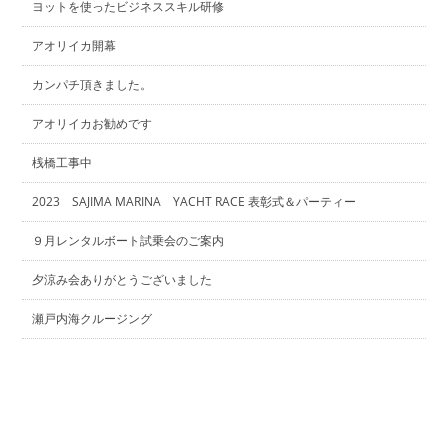
ヨットを使ったビジネススキル研修
アオリイカ開幕
カンパチ頂きました。
アオリイカお勧めです
桟橋工事中
2023 SAJIMA MARINA YACHT RACE 表彰式＆パーティー
９月レンタルボート試乗会のご案内
夕涼み会ありがとうございました
瀬戸内海クルージング