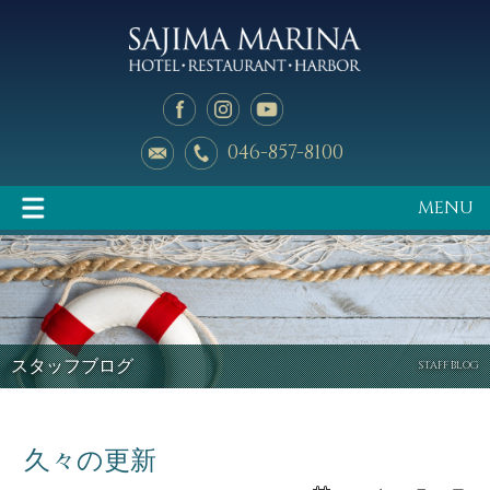
046-857-8100
MENU
イベント情報
マリーナのご案内
スタッフブログ
STAFF BLOG
久々の更新
釣り天狗
新艇中古艇情報