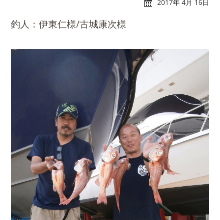
2017年 4月 16日
釣人：伊東仁様/古城康次様
れんたぼー
アクセス
マリーナオーナー様
スタッフブログ
専用ログイン