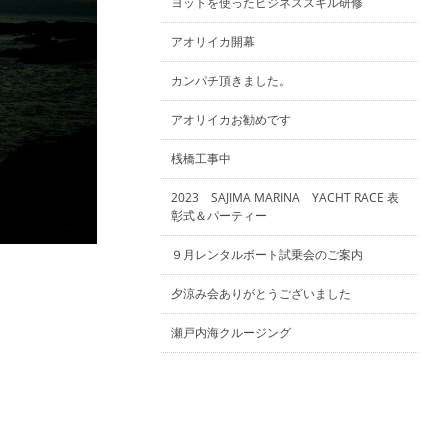
ヨットを使ったビジネススキル研修
アオリイカ開幕
カンパチ頂きました。
アオリイカお勧めです
桟橋工事中
2023 SAJIMA MARINA YACHT RACE 表
彰式＆パーティー
９月レンタルボート試乗会のご案内
夕涼み会ありがとうございました
瀬戸内海クルージング