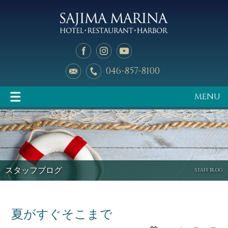
046-857-8100
MENU
イベント情報
マリーナのご案内
スタッフブログ
STAFF BLOG
夏がすぐそこまで
釣り天狗
新艇中古艇情報