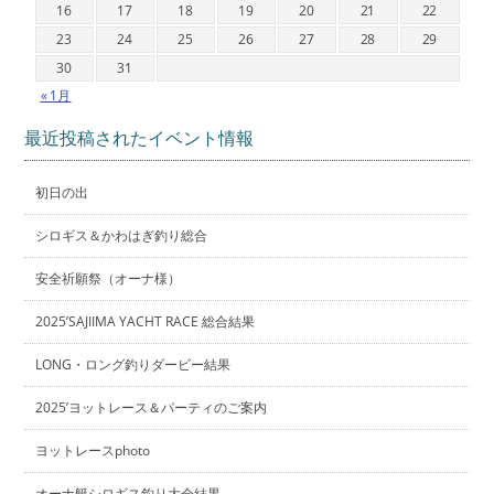
16
17
18
19
20
21
22
23
24
25
26
27
28
29
30
31
« 1月
最近投稿されたイベント情報
初日の出
シロギス＆かわはぎ釣り総合
安全祈願祭（オーナ様）
2025’SAJIIMA YACHT RACE 総合結果
LONG・ロング釣りダービー結果
2025’ヨットレース＆パーティのご案内
ヨットレースphoto
オーナ艇シロギス釣り大会結果