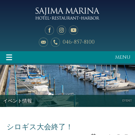
046-857-8100
MENU
イベント情報
マリーナのご案内
イベント情報
EVENT
シロギス大会終了！
釣り天狗
新艇中古艇情報