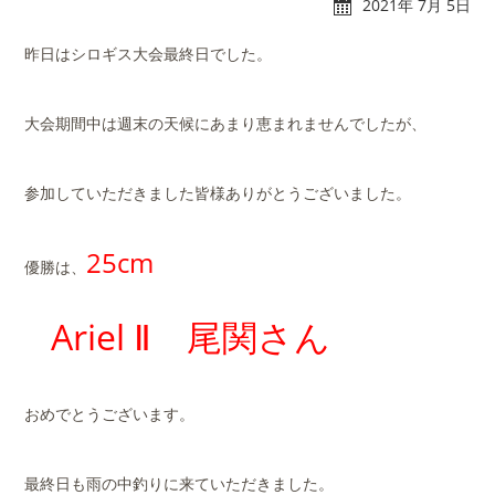
2021年 7月 5日
昨日はシロギス大会最終日でした。
大会期間中は週末の天候にあまり恵まれませんでしたが、
れんたぼー
アクセス
参加していただきました皆様ありがとうございました。
25cm
マリーナオーナー様
スタッフブログ
優勝は、
専用ログイン
Ariel Ⅱ 尾関さん
おめでとうございます。
最終日も雨の中釣りに来ていただきました。