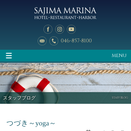
046-857-8100
MENU
イベント情報
マリーナのご案内
スタッフブログ
STAFF BLOG
つづき～yoga～
釣り天狗
新艇中古艇情報