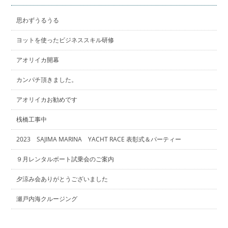
思わずうるうる
ヨットを使ったビジネススキル研修
アオリイカ開幕
カンパチ頂きました。
アオリイカお勧めです
桟橋工事中
2023 SAJIMA MARINA YACHT RACE 表彰式＆パーティー
９月レンタルボート試乗会のご案内
夕涼み会ありがとうございました
瀬戸内海クルージング