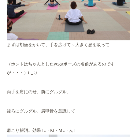
まずは胡坐をかいて、手を広げて～大きく息を吸って
（ホントはちゃんとしたyogaポーズの名前があるのです
が・・・）(-_-;)
両手を肩にのせ、前にグルグル。
後ろにグルグル。肩甲骨を意識して
肩こり解消。効果TE・KI・ME・ん‼