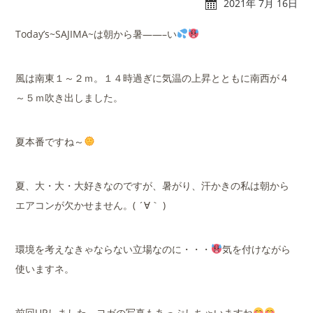
2021年 7月 16日
Today’s~SAJIMA~は朝から暑——–い
風は南東１～２ｍ。１４時過ぎに気温の上昇とともに南西が４
れんたぼー
アクセス
～５ｍ吹き出しました。
夏本番ですね～
マリーナオーナー様
スタッフブログ
専用ログイン
夏、大・大・大好きなのですが、暑がり、汗かきの私は朝から
エアコンが欠かせません。( ´∀｀ )
環境を考えなきゃならない立場なのに・・・
気を付けながら
使いますネ。
前回UPしました、ヨガの写真もあっぷしちゃいますね