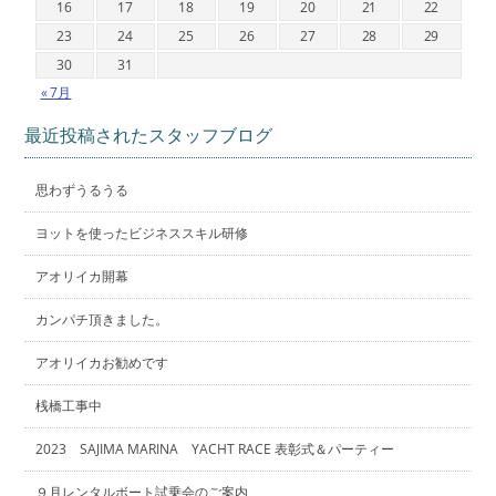
16
17
18
19
20
21
22
23
24
25
26
27
28
29
30
31
« 7月
最近投稿されたスタッフブログ
思わずうるうる
ヨットを使ったビジネススキル研修
アオリイカ開幕
カンパチ頂きました。
アオリイカお勧めです
桟橋工事中
2023 SAJIMA MARINA YACHT RACE 表彰式＆パーティー
９月レンタルボート試乗会のご案内