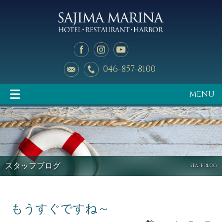
046-857-8100
MENU
イベント情報
マリーナのご案内
スタッフブログ
STAFF BLOG
もうすぐですね～
釣り天狗
新艇中古艇情報