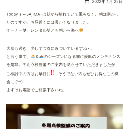
2022年 1月 22日
Today’ｓ～SAJIMA~は朝から晴れていて風もなく、朝は寒かっ
たのですが、お昼近くには暖かくなりました。
オーナー艇、レンタル艇とも朝から海へ
れんたぼー
アクセス
大寒も過ぎ、少しずつ春に近づいていますね～。
と言う事で、
＆
のシーズンになる前に愛艇のメンテナンス
を是非。冬期点検整備のご案内を送らせていただきましたが、
マリーナオーナー様
スタッフブログ
‼
専用ログイン
ご検討中の方はお早目に
そうでない方もぜひお得なこの機
会に!(^^)!
まずはお電話でご相談下さいね。