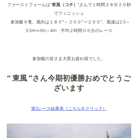
ファーストフォームは“
東風（コチ）
”さんで１時間３８分２０秒
でフィニッシュ
参加艇９隻、風向は１８０°～２００°⇒２００°、風速は2.5～
3.5m⇒3m～4m 平均２時間００分のレース
参加艇の皆さま大変お疲れ様でした。
“ 東風 ”さん今期初優勝おめでとうご
ざいます
第3レース結果表（こちらをクリック）