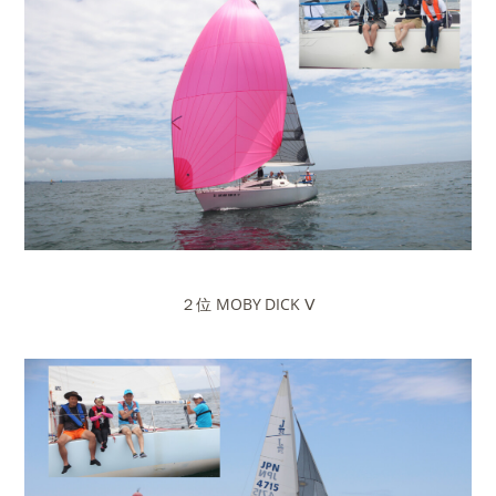
２位 MOBY DICK Ⅴ