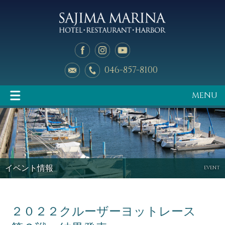
046-857-8100
MENU
イベント情報
マリーナのご案内
イベント情報
EVENT
２０２２クルーザーヨットレース
釣り天狗
新艇中古艇情報