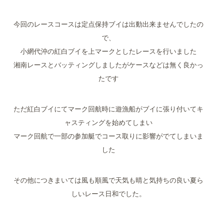
今回のレースコースは定点保持ブイは出動出来ませんでしたの
で、
小網代沖の紅白ブイを上マークとしたレースを行いました
湘南レースとバッティングしましたがケースなどは無く良かっ
たです
ただ紅白ブイにてマーク回航時に遊漁船がブイに張り付いてキ
ャスティングを始めてしまい
マーク回航で一部の参加艇でコース取りに影響がでてしまいま
した
その他につきまいては風も順風で天気も晴と気持ちの良い夏ら
しいレース日和でした。