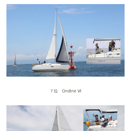
７位 Ondine Ⅵ