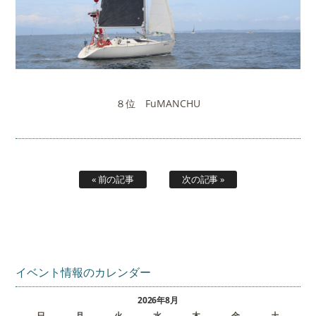
８位 FuMANCHU
« 前の記事
次の記事 »
イベント情報のカレンダー
2026年8月
日
月
火
水
木
金
土