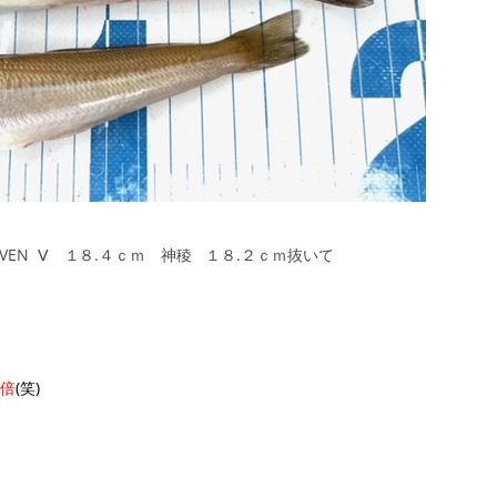
VEN Ⅴ １８.４ｃｍ 神稜 １８.２ｃｍ抜いて
１倍
(笑)