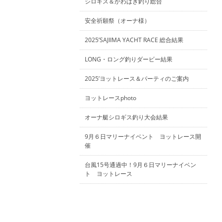
シロギス＆かわはぎ釣り総合
安全祈願祭（オーナ様）
2025’SAJIIMA YACHT RACE 総合結果
LONG・ロング釣りダービー結果
2025’ヨットレース＆パーティのご案内
ヨットレースphoto
オーナ艇シロギス釣り大会結果
9月６日マリーナイベント ヨットレース開
催
台風15号通過中！9月６日マリーナイベン
ト ヨットレース