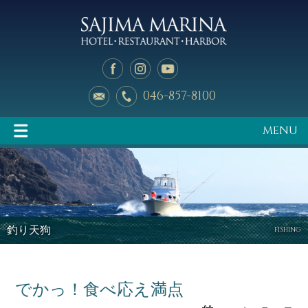
046-857-8100
MENU
イベント情報
マリーナのご案内
釣り天狗
FISHING
でかっ！食べ応え満点
釣り天狗
新艇中古艇情報