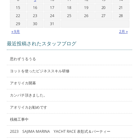
15
16
17
18
19
20
21
22
23
24
25
26
27
28
29
30
31
« 9月
2月 »
最近投稿されたスタッフブログ
思わずうるうる
ヨットを使ったビジネススキル研修
アオリイカ開幕
カンパチ頂きました。
アオリイカお勧めです
桟橋工事中
2023 SAJIMA MARINA YACHT RACE 表彰式＆パーティー