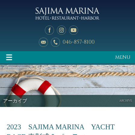
046-857-8100
MENU
イベント情報
マリーナのご案内
アーカイブ
ARCHIVE
2023 SAJIMA MARINA YACHT
釣り天狗
新艇中古艇情報