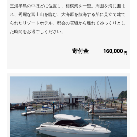
三浦半島の中ほどに位置し、相模湾を一望。周囲を海に囲ま
れ、秀麗な富士山を臨む、大海原を航海する船に見立て建て
られたリゾートホテル。都会の喧騒から離れてゆっくりとし
た時間をお過ごしください。
寄付金
160,000
円