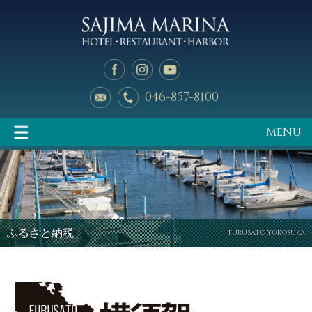
046-857-8100
MENU
イベント情報
マリーナのご案内
ふるさと納税
FURUSATO YOKOSUKA
釣り天狗
新艇中古艇情報