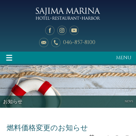
046-857-8100
MENU
イベント情報
マリーナのご案内
お知らせ
NEWS
燃料価格変更のお知らせ
釣り天狗
新艇中古艇情報