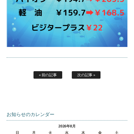
« 前の記事
次の記事 »
お知らせのカレンダー
2026年8月
日
月
火
水
木
金
土