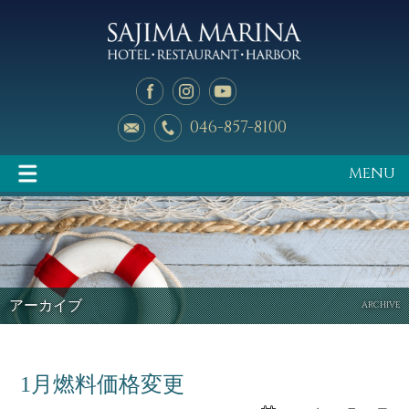
046-857-8100
MENU
イベント情報
マリーナのご案内
アーカイブ
ARCHIVE
1月燃料価格変更
釣り天狗
新艇中古艇情報