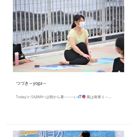
つづき～yoga～
Today's~SAJIMA~は朝から暑--------い
風は南東１～…