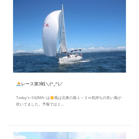
れんたぼー
アクセス
マリーナオーナー様
スタッフブログ
専用ログイン
レース第3戦＼(^_^)／
Today's~SAJIMA~は
風は北東の風１～２ｍ気持ちの良い風が
吹いてました。予報では１…