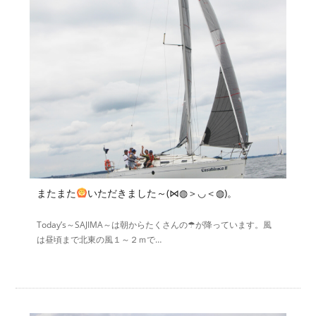
またまた
いただきました～(⋈◍＞◡＜◍)。
Today’s～SAJIMA～は朝からたくさんの☂が降っています。風
は昼頃まで北東の風１～２ｍで…