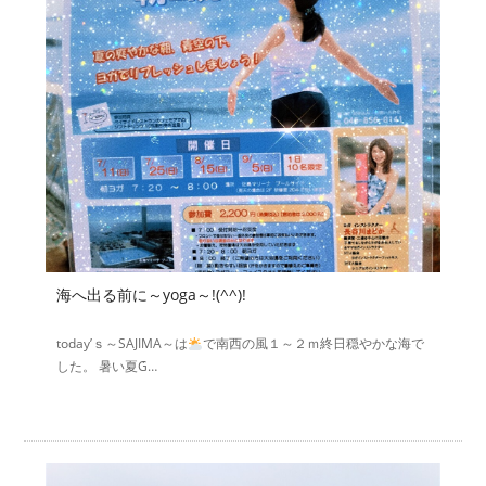
海へ出る前に～yoga～!(^^)!
today’ｓ～SAJIMA～は
で南西の風１～２ｍ終日穏やかな海で
した。 暑い夏Ǵ…