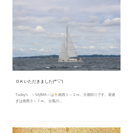
ＯＫいただきました(*’▽’)
Today’s ～SAJIMA～は
南西１～２ｍ。大潮回りです。昼過
ぎは南西５～７ｍ。 台風の…