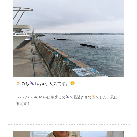
のち
Tuyuな天気です。
Today’ｓ~SAJIMA~は朝少しの
で昼過ぎまで
でした。風は
東北東１…