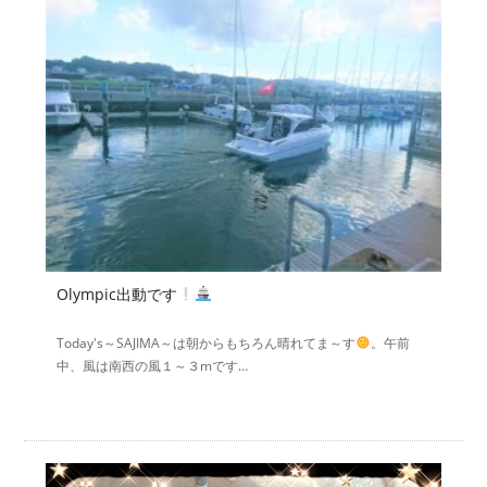
Olympic出動です
Today's～SAJIMA～は朝からもちろん晴れてま～す
。午前
中、風は南西の風１～３mです…