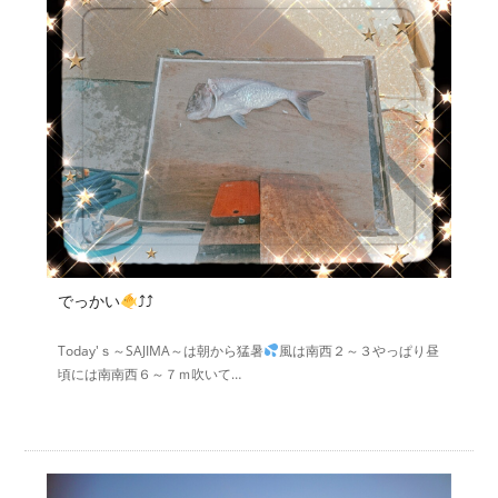
でっかい
⤴⤴
Today'ｓ～SAJIMA～は朝から猛暑
風は南西２～３やっぱり昼
頃には南南西６～７ｍ吹いて…