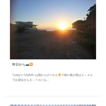
昨日から
Today's~SAJIMA~は朝からぴーかん
で南の風が朝は２～３ｍ
でお昼位から６～７ｍにな…